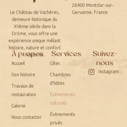
26400 Montclar-sur-
Le Château de Vachères,
Gervanne, France
demeure historique du
XVème siècle dans la
Drôme, vous offre une
expérience unique mêlant
histoire, nature et confort
À propos
Services
Suivez-
moderne.
nous
Accueil
Gîtes
Instagram
Son histoire
Chambres
d’hôtes
Travaux de
restauration
Évènements
culturels
Galerie
Évènements
Nous contacter
privés