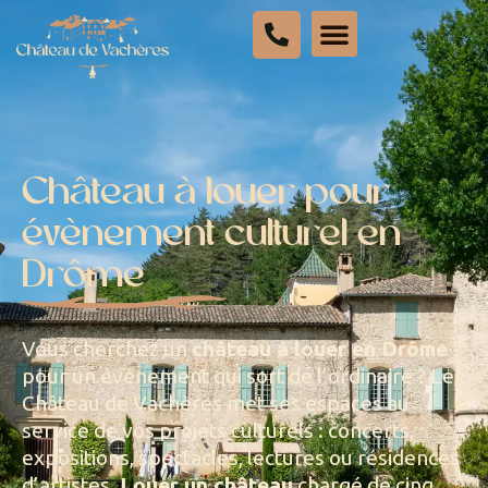
Château à louer pour
évènement culturel en
Drôme
Vous cherchez un
château à louer en Drôme
pour un événement qui sort de l’ordinaire ? Le
Château de Vachères met ses espaces au
service de vos projets culturels : concerts,
expositions, spectacles, lectures ou résidences
d’artistes.
Louer un château
chargé de cinq