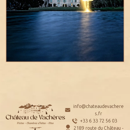
info@chateaudevachere
s.fr
+33 6 33 72 56 03
2189 route du Château -