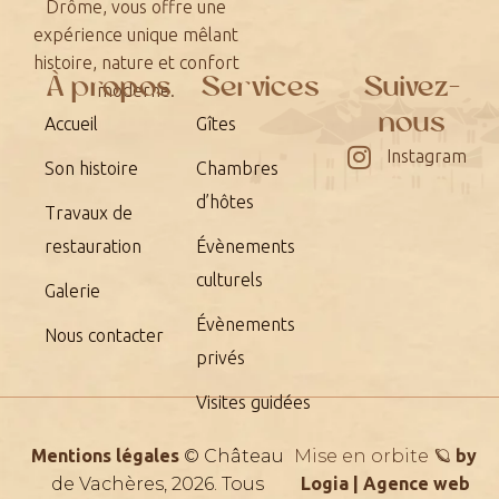
Drôme, vous offre une
expérience unique mêlant
histoire, nature et confort
À propos
Services
Suivez-
moderne.
nous
Accueil
Gîtes
Instagram
Son histoire
Chambres
d’hôtes
Travaux de
restauration
Évènements
culturels
Galerie
Évènements
Nous contacter
privés
Visites guidées
Mentions légales
© Château
Mise en orbite 🪐
by
de Vachères, 2026. Tous
Logia | Agence web