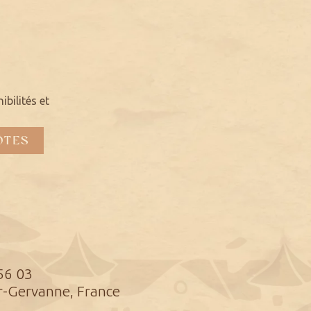
bilités et
ÔTES
56 03
r-Gervanne, France