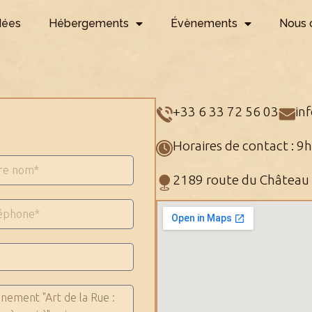
dées
Hébergements
Évènements
Nous 
+33 6 33 72 56 03
in
Horaires de contact : 9
2189 route du Château 