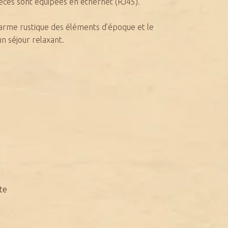
ièces sont équipées en ethernet (RJ45).
charme rustique des éléments d’époque et le
n séjour relaxant.
te