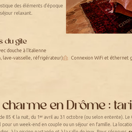
rustique des éléments d’époque
séjour relaxant.
 du gîte
vec douche à l'italienne
, lave-vaisselle, réfrigérateur)
Connexion WiFi et éthernet g
 charme en Drôme : tari
de 85 € la nuit, du 1ᵉʳ avril au 31 octobre (ou selon entente). Le 
l pour un week-end en couple ou un séjour en famille. La locati
ns, à la piscine partagée et à la salle de jeux. Pour réserver,
c