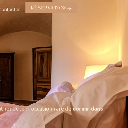
RÉSERVATION
contacter
henticité : l’occasion rare de
dormir dans